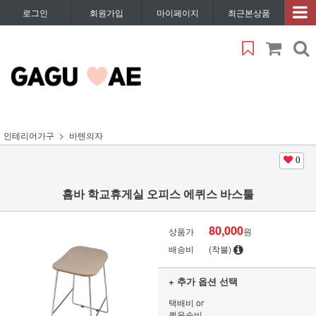
로그인
회원가입
마이페이지
최근본상품
인테리어가구
바텐의자
0
홈바 학교휴게실 오피스 에퀴스 바스툴
80,000
상품가
원
배송비
(착불)
+ 추가 옵션 선택
택배비 or
퀵운송비