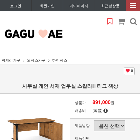
로그인
회원가입
마이페이지
최근본상품
럭셔리가구
오피스가구
하이퍼스
0
사무실 개인 서재 업무실 스칼라Ⅲ 티크 책상
891,000
상품가
원
배송비
(착불)
제품방향
제품선택