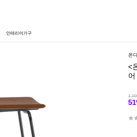
션
인테리어가구
온다
<
어
1,10
5