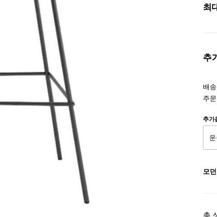
최
추
배송조
주문
추가
모던
총 