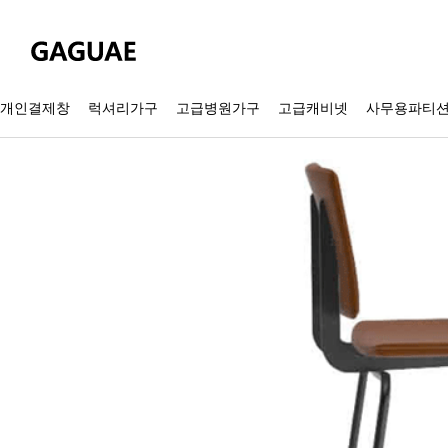
개인결제창
럭셔리가구
고급병원가구
고급캐비넷
사무용파티