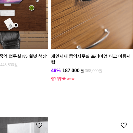
중역 업무실 K3 월넛 책상
개인서재 중역사무실 프리미엄 티크 이동서
랍
448,800원
원
49%
187,000
368,000원
원