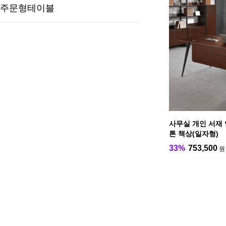
주문형테이블
사무실 개인 서재
톤 책상(일자형)
33%
753,500