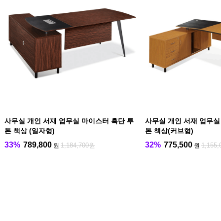
사무실 개인 서재 업무실 마이스터 흑단 투
사무실 개인 서재 업무실
톤 책상 (일자형)
톤 책상(커브형)
33%
789,800
32%
775,500
1,184,700원
1,155
원
원