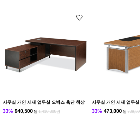
사무실 개인 서재 업무실 오빅스 흑단 책상
사무실 개인 서재 업무실
33%
940,500
33%
473,000
1,410,000원
709,5
원
원