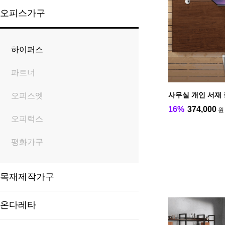
오피스가구
하이퍼스
파트너
사무실 개인 서재 
오피스엣
16%
374,000
오피럭스
평화가구
목재제작가구
온다레타