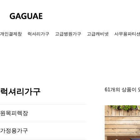
개인결제창
럭셔리가구
고급병원가구
고급캐비넷
사무용파티
럭셔리가구
61개의 상품이 
원목피렉장
가정용가구